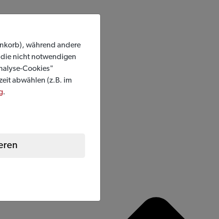
renkorb), während andere
n die nicht notwendigen
Analyse-Cookies"
zeit abwählen (z.B. im
g
.
eren